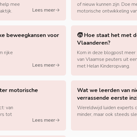
n help mee
of nieuw kunnen zijn. Doe m
Lees meer
aktijk.
arrow-right
motorische ontwikkeling van
ijke beweegkansen voor
🧒 Hoe staat het met d
Vlaanderen?
 rijke
Kom in deze blogpost meer
van Vlaamse peuters uit een
Lees meer
arrow-right
met Helan Kinderopvang.
hter motorische
Wat we leerden van nie
verrassende eerste inz
ct: van
Wereldwijd luiden experts d
rs tot
minder, maar ook steeds sle
Lees meer
arrow-right