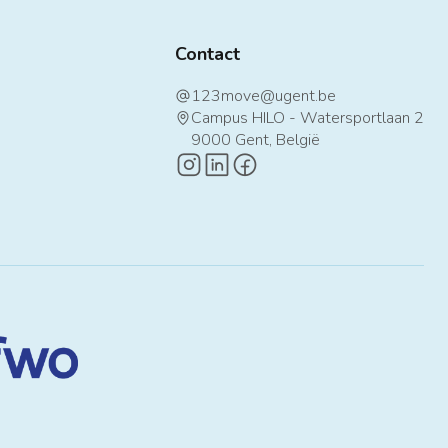
Contact
123move@ugent.be
at
Campus HILO - Watersportlaan 2
map-pin
9000 Gent, België
instagram-logo
linkedin-logo
facebook-logo