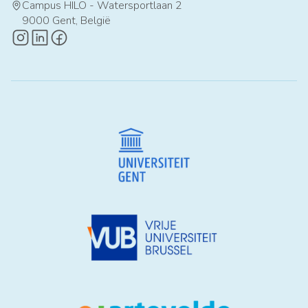
Campus HILO - Watersportlaan 2
map-pin
9000 Gent, België
instagram-logo
linkedin-logo
facebook-logo