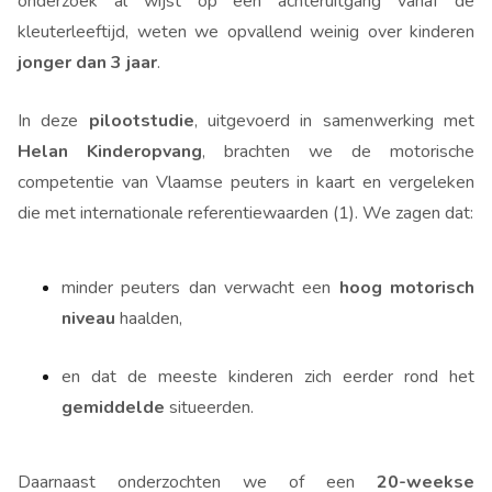
onderzoek al wijst op een achteruitgang vanaf de
kleuterleeftijd, weten we opvallend weinig over kinderen
jonger dan 3 jaar
.
In deze
pilootstudie
, uitgevoerd in samenwerking met
Helan Kinderopvang
, brachten we de motorische
competentie van Vlaamse peuters in kaart en vergeleken
die met internationale referentiewaarden (1). We zagen dat:
minder peuters dan verwacht een
hoog motorisch
niveau
haalden,
en dat de meeste kinderen zich eerder rond het
gemiddelde
situeerden.
Daarnaast onderzochten we of een
20-weekse