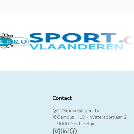
Contact
123move@ugent.be
at
Campus HILO - Watersportlaan 2
map-pin
9000 Gent, België
instagram-logo
linkedin-logo
facebook-logo