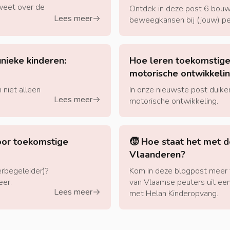
 weet over de
Ontdek in deze post 6 bouws
Lees meer
arrow-right
beweegkansen bij (jouw) peu
nieke kinderen:
Hoe leren toekomstige
motorische ontwikkeli
niet alleen
In onze nieuwste post duike
Lees meer
arrow-right
motorische ontwikkeling.
oor toekomstige
🧒 Hoe staat het met d
Vlaanderen?
erbegeleider)?
Kom in deze blogpost meer
eer.
van Vlaamse peuters uit een
Lees meer
arrow-right
met Helan Kinderopvang.