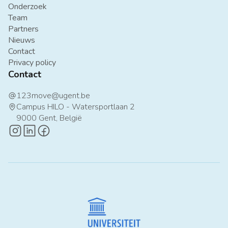
Onderzoek
Team
Partners
Nieuws
Contact
Privacy policy
Contact
123move@ugent.be
at
Campus HILO - Watersportlaan 2
map-pin
9000 Gent, België
instagram-logo
linkedin-logo
facebook-logo