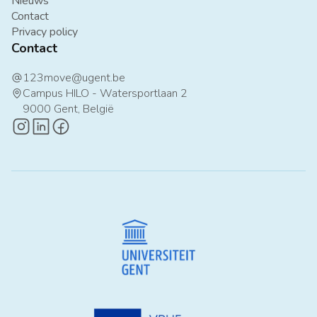
Nieuws
Contact
Privacy policy
Contact
123move@ugent.be
at
Campus HILO - Watersportlaan 2
map-pin
9000 Gent, België
instagram-logo
linkedin-logo
facebook-logo