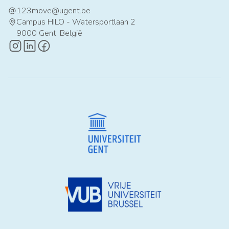
123move@ugent.be
at
Campus HILO - Watersportlaan 2
map-pin
9000 Gent, België
instagram-logo
linkedin-logo
facebook-logo