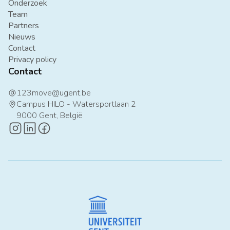
Onderzoek
Team
Partners
Nieuws
Contact
Privacy policy
Contact
123move@ugent.be
at
Campus HILO - Watersportlaan 2
map-pin
9000 Gent, België
instagram-logo
linkedin-logo
facebook-logo